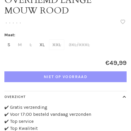
OVERHEMD LANGE
MOUW ROOD
•
•
•
•
•
Maat:
S
M
L
XL
XXL
3XL/XXXL
€49,99
NIET OP VOORRAAD
OVERZICHT
✔️ Gratis verzending
✔️ Voor 17:00 besteld vandaag verzonden
✔️ Top service
✔️ Top Kwaliteit