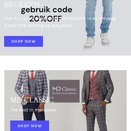
BROEKEN
Voer bij het afrekenen de code 20%OFF in en ontvang
direct 20% korting op alle jeans.
SHOP NOW
MD CLASSIC
The best in menswear
SHOP NOW