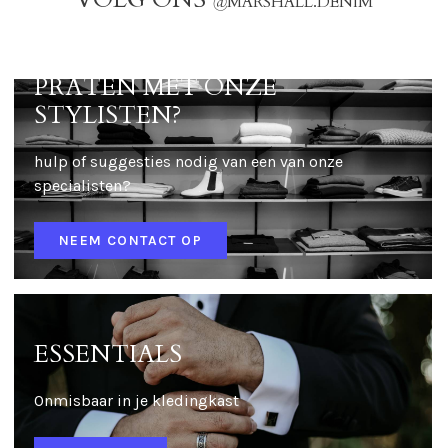
@
MARSHALL.DENIM
PRATEN MET ONZE
STYLISTEN?
hulp of suggesties nodig van een van onze
specialisten?
NEEM CONTACT OP
ESSENTIALS
Onmisbaar in je kledingkast