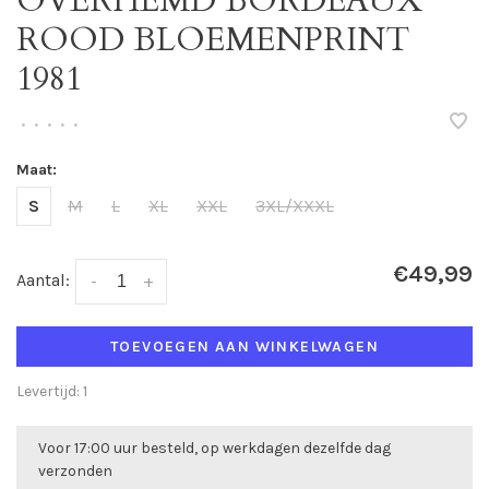
OVERHEMD BORDEAUX
ROOD BLOEMENPRINT
1981
•
•
•
•
•
Maat:
S
M
L
XL
XXL
3XL/XXXL
€49,99
Aantal:
-
+
TOEVOEGEN AAN WINKELWAGEN
Levertijd: 1
Voor 17:00 uur besteld, op werkdagen dezelfde dag
verzonden