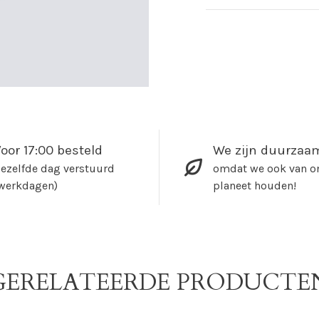
oor 17:00 besteld
We zijn duurzaa
ezelfde dag verstuurd
omdat we ook van o
werkdagen)
planeet houden!
GERELATEERDE PRODUCTE