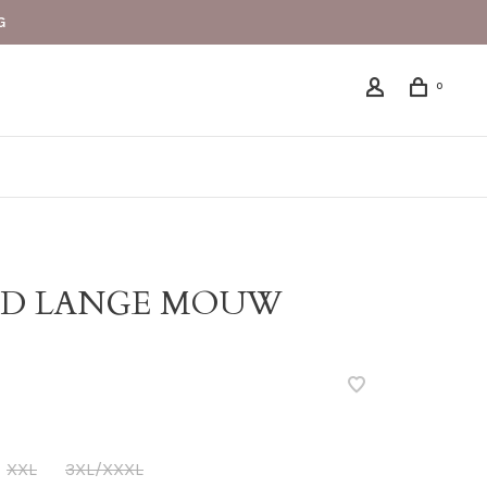
G
0
D LANGE MOUW
XXL
3XL/XXXL