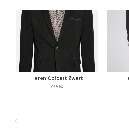
Heren Colbert Zwart
H
€99,99