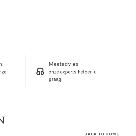
m
Maatadvies
nze
onze experts helpen u
graag!
N
BACK TO HOME