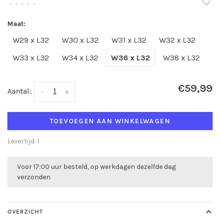
•
•
•
•
•
Maat:
W29 x L32
W30 x L32
W31 x L32
W32 x L32
W33 x L32
W34 x L32
W36 x L32
W38 x L32
€59,99
Aantal:
-
+
TOEVOEGEN AAN WINKELWAGEN
Levertijd: 1
Voor 17:00 uur besteld, op werkdagen dezelfde dag
verzonden
OVERZICHT