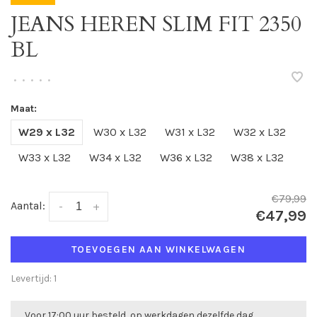
JEANS HEREN SLIM FIT 2350
BL
•
•
•
•
•
Maat:
W29 x L32
W30 x L32
W31 x L32
W32 x L32
W33 x L32
W34 x L32
W36 x L32
W38 x L32
€79,99
Aantal:
-
+
€47,99
TOEVOEGEN AAN WINKELWAGEN
Levertijd: 1
Voor 17:00 uur besteld, op werkdagen dezelfde dag