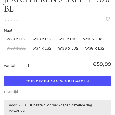
BL
•
•
•
•
•
Maat:
W29 x L32
W30 x L32
W31 x L32
W32 x L32
W33 x L32
W34 x L32
W36 x L32
W38 x L32
€59,99
Aantal:
-
+
TOEVOEGEN AAN WINKELWAGEN
Levertijd: 1
Voor 17:00 uur besteld, op werkdagen dezelfde dag
verzonden