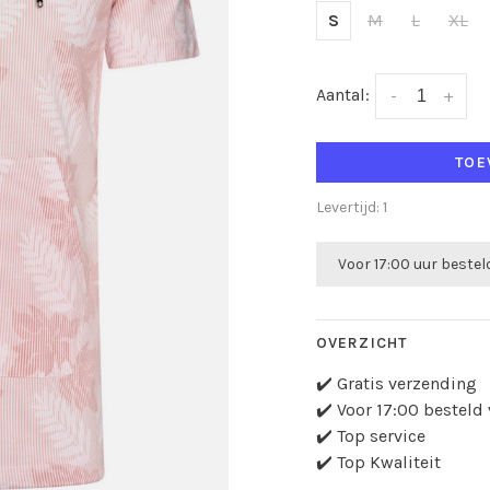
S
M
L
XL
Aantal:
-
+
TOE
Levertijd: 1
Voor 17:00 uur beste
OVERZICHT
✔️ Gratis verzending
✔️ Voor 17:00 bestel
✔️ Top service
✔️ Top Kwaliteit