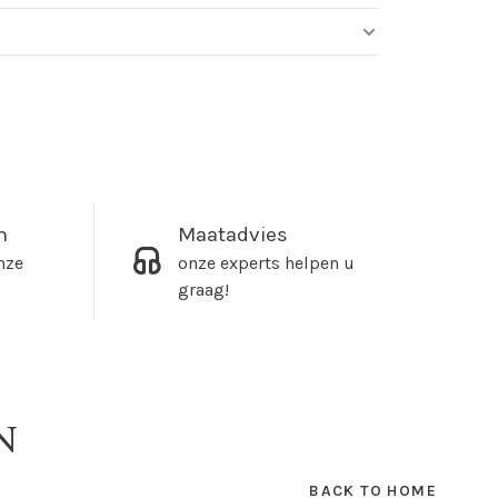
m
Maatadvies
nze
onze experts helpen u
graag!
N
BACK TO HOME