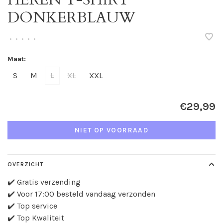
DONKERBLAUW
•
•
•
•
•
Maat:
S
M
L
XL
XXL
€29,99
NIET OP VOORRAAD
OVERZICHT
✔️ Gratis verzending
✔️ Voor 17:00 besteld vandaag verzonden
✔️ Top service
✔️ Top Kwaliteit