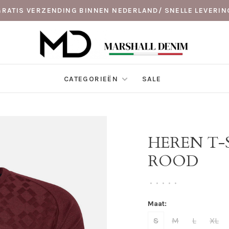
GRATIS VERZENDING BINNEN NEDERLAND/ SNELLE LEVERIN
CATEGORIEËN
SALE
HEREN T-
ROOD
•
•
•
•
•
Maat:
S
M
L
XL