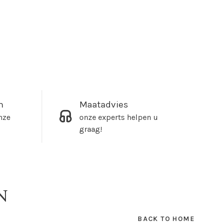
m
Maatadvies
nze
onze experts helpen u
graag!
N
BACK TO HOME