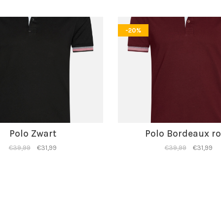
-20%
Polo Zwart
Polo Bordeaux r
€39,99
€31,99
€39,99
€31,99