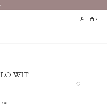
G
0
OLO WIT
XXL