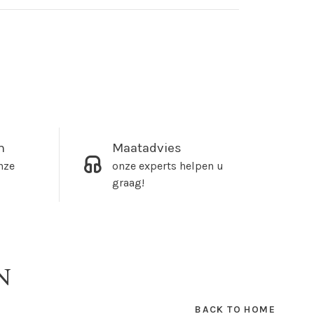
m
Maatadvies
nze
onze experts helpen u
graag!
N
BACK TO HOME