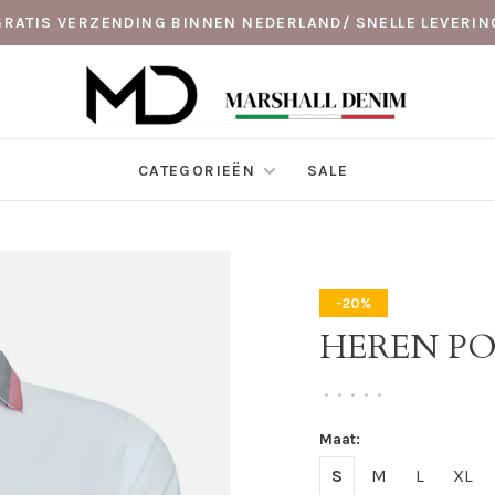
GRATIS VERZENDING BINNEN NEDERLAND/ SNELLE LEVERIN
CATEGORIEËN
SALE
-20%
HEREN P
•
•
•
•
•
Maat:
S
M
L
XL