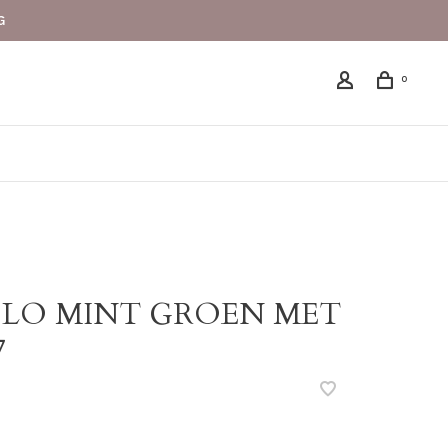
G
0
OLO MINT GROEN MET
7