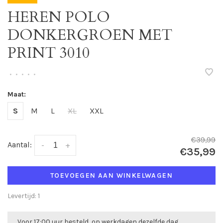
HEREN POLO
DONKERGROEN MET
PRINT 3010
•
•
•
•
•
Maat:
S
M
L
XL
XXL
€39,99
Aantal:
-
+
€35,99
TOEVOEGEN AAN WINKELWAGEN
Levertijd: 1
Voor 17:00 uur besteld, op werkdagen dezelfde dag