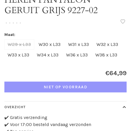
GERUIT GRIJS 9227-02
•
•
•
•
•
Maat:
W29 x L33
W30 x L33
W31 x L33
W32 x L33
W33 x L33
W34 x L33
W36 x L33
W38 x L33
€64,99
NIET OP VOORRAAD
OVERZICHT
✔️ Gratis verzending
✔️ Voor 17:00 besteld vandaag verzonden