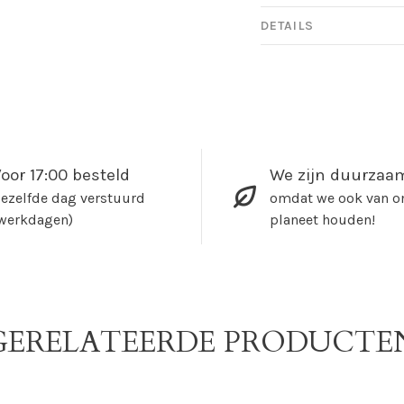
DETAILS
oor 17:00 besteld
We zijn duurzaa
ezelfde dag verstuurd
omdat we ook van o
werkdagen)
planeet houden!
GERELATEERDE PRODUCTE