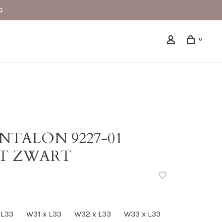
G
0
NTALON 9227-01
PT ZWART
 L33
W31 x L33
W32 x L33
W33 x L33