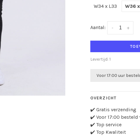
W34 x L33
W36 x
Aantal:
-
+
TOE
Levertijd: 1
Voor 17:00 uur beste
OVERZICHT
✔️ Gratis verzending
✔️ Voor 17:00 bestel
✔️ Top service
✔️ Top Kwaliteit