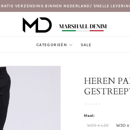
GRATIS VERZENDING BINNEN NEDERLAND/ SNELLE LEVERIN
CATEGORIEËN
SALE
HEREN PA
GESTREE
•
•
•
•
•
Maat:
W29 x L33
W30 x