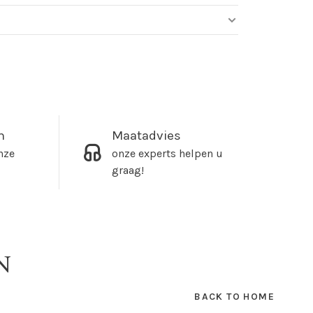
m
Maatadvies
nze
onze experts helpen u
graag!
N
BACK TO HOME