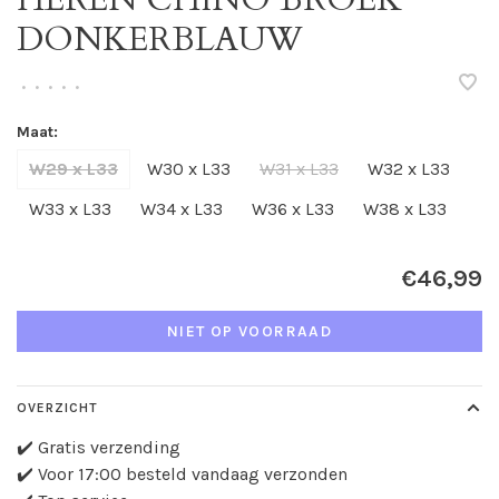
DONKERBLAUW
•
•
•
•
•
Maat:
W29 x L33
W30 x L33
W31 x L33
W32 x L33
W33 x L33
W34 x L33
W36 x L33
W38 x L33
€46,99
NIET OP VOORRAAD
OVERZICHT
✔️ Gratis verzending
✔️ Voor 17:00 besteld vandaag verzonden