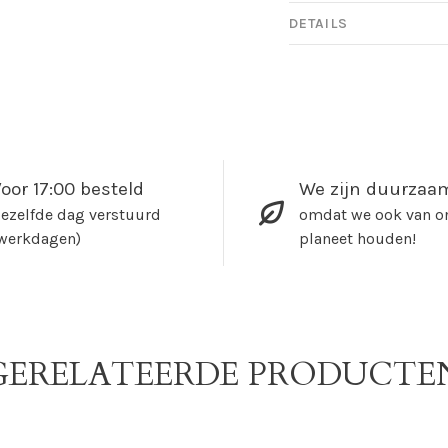
DETAILS
oor 17:00 besteld
We zijn duurzaa
ezelfde dag verstuurd
omdat we ook van o
werkdagen)
planeet houden!
GERELATEERDE PRODUCTE