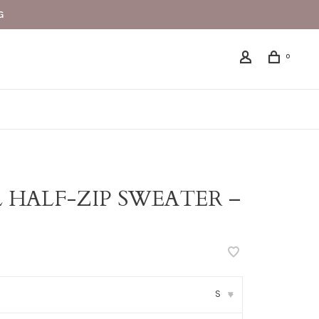
G
0
L HALF-ZIP SWEATER –
S
▾