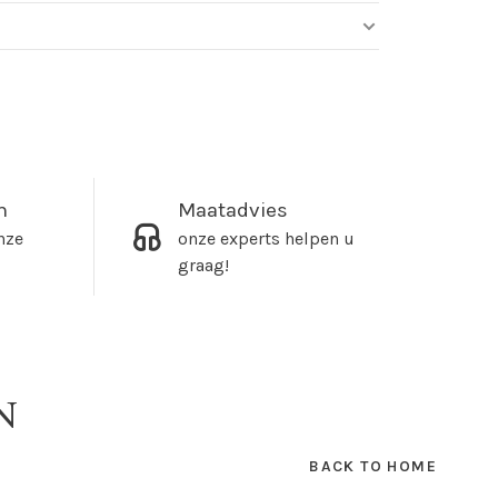
m
Maatadvies
nze
onze experts helpen u
graag!
N
BACK TO HOME